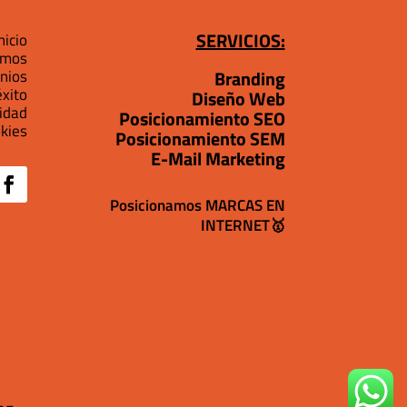
SERVICIOS:
nicio
omos
nios
Branding
xito
Diseño Web
cidad
Posicionamiento SEO
okies
Posicionamiento SEM
E-Mail Marketing
Posicionamos MARCAS EN
INTERNET🥇